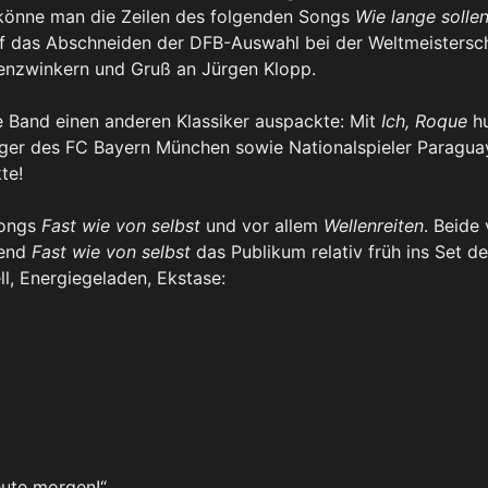
könne man die Zeilen des folgenden Songs
Wie lange solle
 das Abschneiden der DFB-Auswahl bei der Weltmeistersc
enzwinkern und Gruß an Jürgen Klopp.
die Band einen anderen Klassiker auspackte: Mit
Ich, Roque
hu
ger des FC Bayern München sowie Nationalspieler Paragua
te!
Songs
Fast wie von selbst
und vor allem
Wellenreiten
. Beide
rend
Fast wie von selbst
das Publikum relativ früh ins Set de
l, Energiegeladen, Ekstase:
eute morgen!“