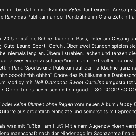
den mir bis dahin unbekannten
Kytes
, laut eigener Aussage 
ie Rave das Publikum an der Parkbühne im Clara-Zetkin Park
r 20 Uhr auf die Bühne. Rüde am Bass, Peter am Gesang un
-Gute-Laune-Sporti-Gefühl. Über zwei Stunden spielen sie
bei niemals lang an. Überall strahlen, lachen und tanzen 
der anwesenden Zuschauer*innen den Text voller Inbrunst m
tkin Park, Sportis und Publikum auf der Parkbühne ganz n
h oooohhhhh ohhhh“-Chöre des Publikums als Dankeschön 
zum Medley mit
Neil Diamonds Sweet Caroline
umgestaltet 
eeee. Good Times never seemed so good … SO GOOD! SO G
!
oder
Keine Blumen ohne Regen
vom neuen Album
Happy B
 Gitarre aus ordentlich einheizte und seinerseits mit Sprec
als was mit Fußball am Hut? Mit einem Augenzwinkern verrä
ionalmannschaft nach der Niederlage im Sechzehntelfinal