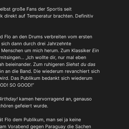
selbst große Fans der Sportis seit
 direkt auf Temperatur brachten. Definitiv
d Flo an den Drums verbreiten vom ersten
 sich dann durch drei Jahrzehnte
die Menschen um mich herum. Zum Klassiker
Ein
itsingen… „Ich wollte dir, nur mal eben
ah beieinander. Zum ruhigeren
Siehst du das
an die Band. Die wiederum revanchiert sich
wird. Das Publikum bedankt sich wiederum
OOD! SO GOOD!“
irthday!
kamen hervorragend an, genauso
hchören gefeiert wurde.
t Flo dem Publikum, man sei ja keine
e am Vorabend gegen Paraguay die Sachen